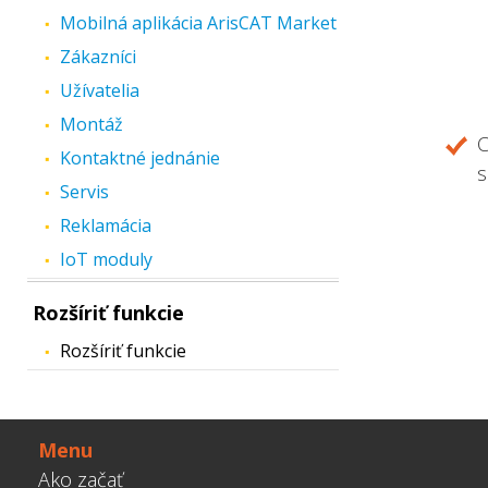
Mobilná aplikácia ArisCAT Market
Zákazníci
Užívatelia
Montáž
C
Kontaktné jednánie
s
Servis
Reklamácia
IoT moduly
Rozšíriť funkcie
Rozšíriť funkcie
Menu
Ako začať