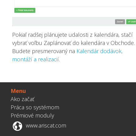
Pokiaľ radšej plánujete udalosti z kalendára, stačí
vybrať voľbu Zaplánovať do kalendára v Obchode.
Budete presmerovaný na
Kalendár dodávok,
montáží a realizacií
.
Menu
Ako začať
Práca so systémom
Prémiové moduly
www.ariscat.com