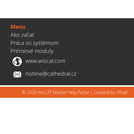
Menu
Ako začať
Práca so systémom
Prémiové moduly
www.ariscat.com
hotline@cathedral.cz
© 2026 ArisCAT Market Help Portal |
Created by: FiXart