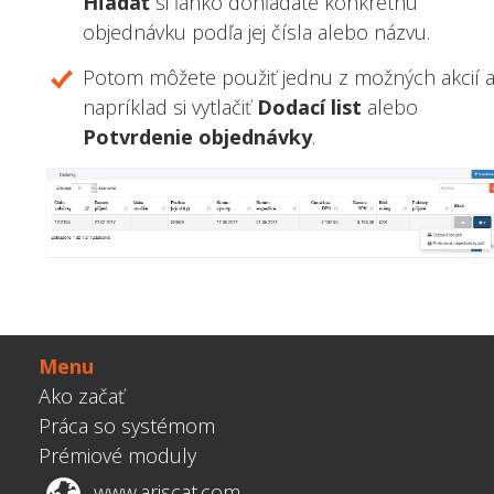
Hľadať
si ľahko dohľadáte konkrétnu
objednávku podľa jej čísla alebo názvu.
Potom môžete použiť jednu z možných akcií 
napríklad si vytlačiť
Dodací list
alebo
Potvrdenie objednávky
.
Menu
Ako začať
Práca so systémom
Prémiové moduly
www.ariscat.com