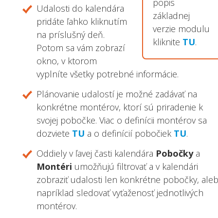
popis
Udalosti do kalendára
základnej
pridáte ľahko kliknutím
verzie modulu
na príslušný deň.
kliknite
TU
.
Potom sa vám zobrazí
okno, v ktorom
vyplníte všetky potrebné informácie.
Plánovanie udalostí je možné zadávať na
konkrétne montérov, ktorí sú priradenie k
svojej pobočke. Viac o definícii montérov sa
dozviete
TU
a o definícií pobočiek
TU
.
Oddiely v ľavej časti kalendára
Pobočky
a
Montéri
umožňujú filtrovať a v kalendári
zobraziť udalosti len konkrétne pobočky, ale
napríklad sledovať vyťaženosť jednotlivých
montérov.