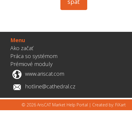
Menu
Ako začať
Práca so systémom
Prémiové moduly
www.ariscat.com
hotline@cathedral.cz
© 2026 ArisCAT Market Help Portal |
Created by: FiXart