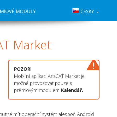
ÉMIOVÉ MODULY
ČESKY
AT Market
POZOR!
Mobilní aplikaci ArisCAT Market je
možné provozovat pouze s
prémiovým modulem
Kalendář.
e nutné mít operační systém alespoň Android