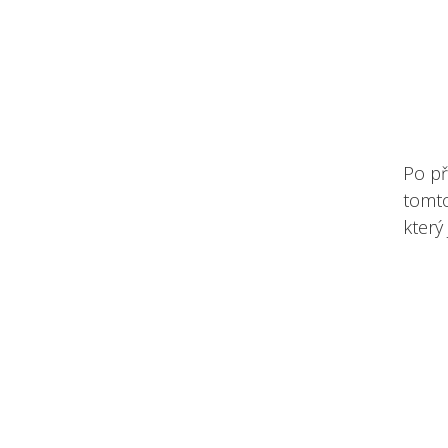
Po př
tomto
který