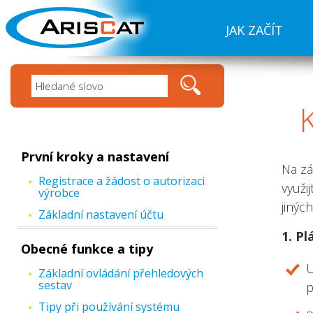
JAK ZAČÍT
První kroky a nastavení
Na z
Registrace a žádost o autorizaci
využi
výrobce
jiných
Základní nastavení účtu
1. P
Obecné funkce a tipy
U
Základní ovládání přehledových
sestav
p
Tipy při používání systému