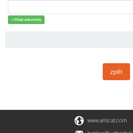
www.ariscat.com
hotline@cathedral.