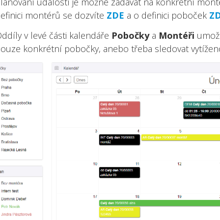
lánování událostí je možné zadávat na konkrétní montér
efinici montérů se dozvíte
ZDE
a o definici poboček
Z
ddíly v levé části kalendáře
Pobočky
a
Montéři
umožňu
ouze konkrétní pobočky, anebo třeba sledovat vytížen