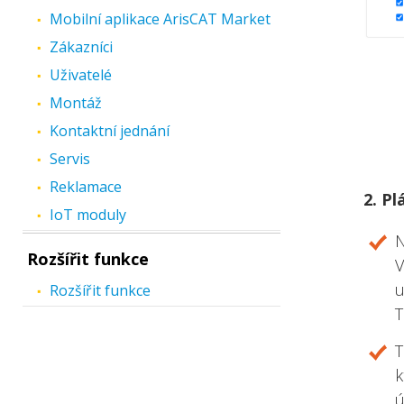
Mobilní aplikace ArisCAT Market
Zákazníci
Uživatelé
Montáž
Kontaktní jednání
Servis
Reklamace
2. P
IoT moduly
N
Rozšířit funkce
u
Rozšířit funkce
T
T
k
ú