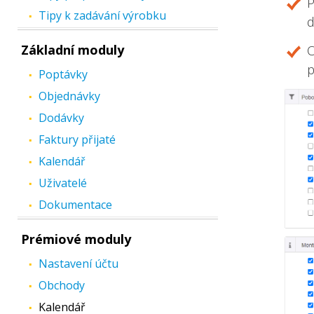
P
Tipy k zadávání výrobku
d
Základní moduly
O
p
Poptávky
Objednávky
Dodávky
Faktury přijaté
Kalendář
Uživatelé
Dokumentace
Prémiové moduly
Nastavení účtu
Obchody
Kalendář