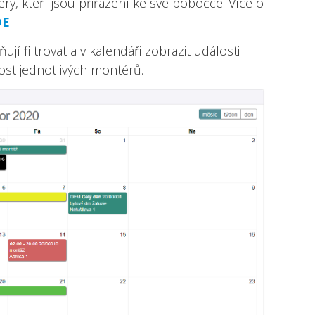
y, kteří jsou přiřazení ke své pobočce. Více o
DE
.
jí filtrovat a v kalendáři zobrazit události
ost jednotlivých montérů.