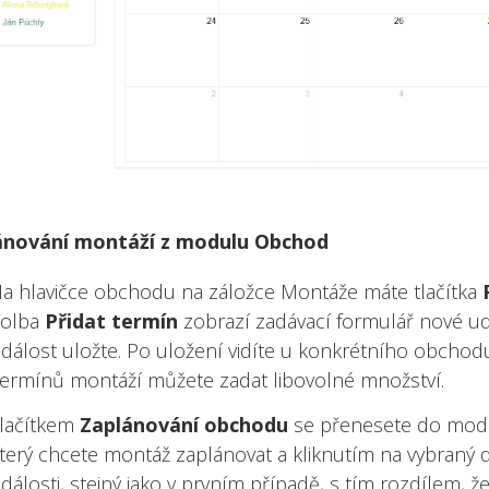
lánování montáží z modulu Obchod
a hlavičce obchodu na záložce Montáže máte tlačítka
Volba
Přidat termín
zobrazí zadávací formulář nové ud
dálost uložte. Po uložení vidíte u konkrétního obchodu
ermínů montáží můžete zadat libovolné množství.
lačítkem
Zaplánování obchodu
se přenesete do modul
terý chcete montáž zaplánovat a kliknutím na vybraný 
dálosti, stejný jako v prvním případě, s tím rozdílem, ž